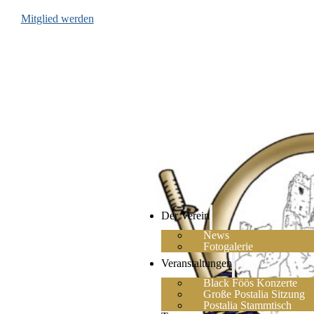
Mitglied werden
Der Verein
News
Fotogalerie
Veranstaltungen
Black Föös Konzerte
Große Postalia Sitzung
Postalia Stammtisch