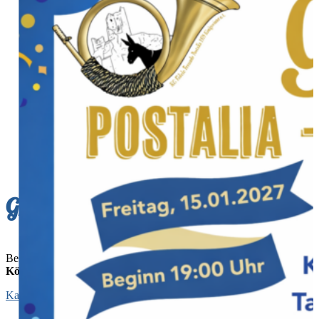
Große Postalia Sitzung 2027
Besuchen Sie unsere Sitzung in der Aula der
CJD Schule in
Königswinter
am: Freitag dem
15.01.2027
Karten Anfragen