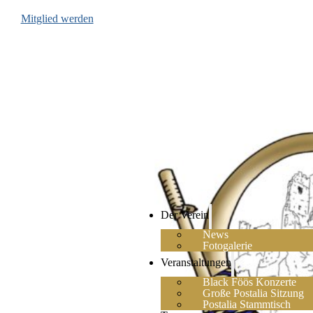
Mitglied werden
Der Verein
News
Fotogalerie
Veranstaltungen
Black Föös Konzerte
Große Postalia Sitzung
Postalia Stammtisch