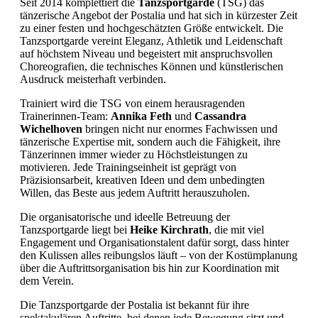
Seit 2014 komplettiert die
Tanzsportgarde
(TSG) das
tänzerische Angebot der Postalia und hat sich in kürzester Zeit
zu einer festen und hochgeschätzten Größe entwickelt. Die
Tanzsportgarde vereint Eleganz, Athletik und Leidenschaft
auf höchstem Niveau und begeistert mit anspruchsvollen
Choreografien, die technisches Können und künstlerischen
Ausdruck meisterhaft verbinden.
Trainiert wird die TSG von einem herausragenden
Trainerinnen-Team:
Annika Feth
und
Cassandra
Wichelhoven
bringen nicht nur enormes Fachwissen und
tänzerische Expertise mit, sondern auch die Fähigkeit, ihre
Tänzerinnen immer wieder zu Höchstleistungen zu
motivieren. Jede Trainingseinheit ist geprägt von
Präzisionsarbeit, kreativen Ideen und dem unbedingten
Willen, das Beste aus jedem Auftritt herauszuholen.
Die organisatorische und ideelle Betreuung der
Tanzsportgarde liegt bei
Heike Kirchrath
, die mit viel
Engagement und Organisationstalent dafür sorgt, dass hinter
den Kulissen alles reibungslos läuft – von der Kostümplanung
über die Auftrittsorganisation bis hin zur Koordination mit
dem Verein.
Die Tanzsportgarde der Postalia ist bekannt für ihre
spektakulären Auftritte, bei denen jede Bewegung sitzt und