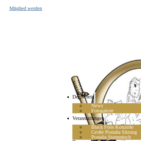
Mitglied werden
Der Verein
News
Fotogalerie
Veranstaltungen
Black Föös Konzerte
Große Postalia Sitzung
Postalia Stammtisch