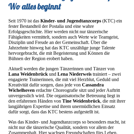
Wo alles beginnt
Seit 1970 ist das
Kinder- und Jugendtanzcorps
(KTC) ein
fester Bestandteil der Postalia und eine wahre
Erfolgsgeschichte. Hier werden nicht nur tänzerische
Fähigkeiten vermittelt, sondern auch Werte wie Teamgeist,
Disziplin und Freude an der Gemeinschaft. Über die
Jahrzehnte hinweg hat das KTC unzählige junge Talente
hervorgebracht, die mit Begeisterung und Können die
Bühnen der Region erobert haben.
Aktuell werden die jungen Tänzerinnen und Tänzer von
Lana Weidenbrück
und
Lena Niederweis
trainiert – zwei
engagierte Trainerinnen, die mit viel Herzblut, Geduld und
Kreativität dafür sorgen, dass jede von
Cassandra
Wichelhoven
erdachte Choreografie sitzt und jeder Auftritt
unvergesslich wird. Die organisatorische Betreuung liegt in
den erfahrenen Händen von
Tine Weidenbrück
, die mit ihrer
langjährigen Expertise und ihrem unermüdlichen Einsatz
dafür sorgt, dass das KTC bestens aufgestellt ist.
Was das Kinder- und Jugendtanzcorps so besonders macht, ist
nicht nur die tänzerische Qualität, sondern vor allem der
Zusammenhalt. Hier wachsen Freundschaften fürs Leben,