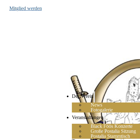
Mitglied werden
Der Verein
News
Fotogalerie
Veranstaltungen
Black Föös Konzerte
Große Postalia Sitzung
Postalia Stammtisch