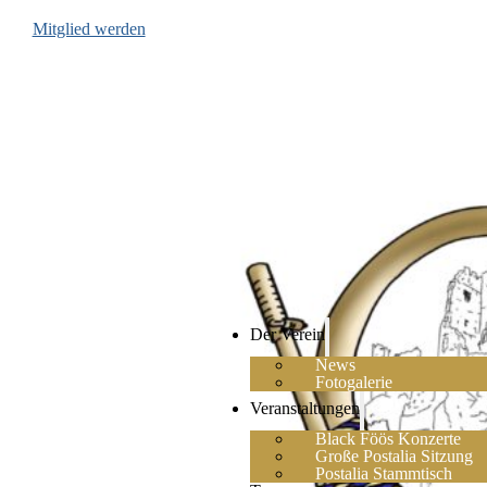
Mitglied werden
Der Verein
News
Fotogalerie
Veranstaltungen
Black Föös Konzerte
Große Postalia Sitzung
Postalia Stammtisch