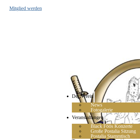
Mitglied werden
Der Verein
News
Fotogalerie
Veranstaltungen
Black Föös Konzerte
Große Postalia Sitzung
Postalia Stammtisch