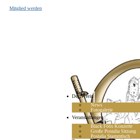
Mitglied werden
Der Verein
News
Fotogalerie
Veranstaltungen
Black Föös Konzerte
Große Postalia Sitzung
Postalia Stammtisch