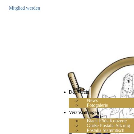
Mitglied werden
Der Verein
News
Fotogalerie
Veranstaltungen
Black Föös Konzerte
Große Postalia Sitzung
Postalia Stammtisch