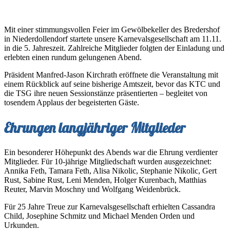
Mit einer stimmungsvollen Feier im Gewölbekeller des Bredershof
in Niederdollendorf startete unsere Karnevalsgesellschaft am 11.11.
in die 5. Jahreszeit. Zahlreiche Mitglieder folgten der Einladung und
erlebten einen rundum gelungenen Abend.
Präsident Manfred-Jason Kirchrath eröffnete die Veranstaltung mit
einem Rückblick auf seine bisherige Amtszeit, bevor das KTC und
die TSG ihre neuen Sessionstänze präsentierten – begleitet von
tosendem Applaus der begeisterten Gäste.
Ehrungen langjähriger Mitglieder
Ein besonderer Höhepunkt des Abends war die Ehrung verdienter
Mitglieder. Für 10-jährige Mitgliedschaft wurden ausgezeichnet:
Annika Feth, Tamara Feth, Alisa Nikolic, Stephanie Nikolic, Gert
Rust, Sabine Rust, Leni Menden, Holger Kurenbach, Matthias
Reuter, Marvin Moschny und Wolfgang Weidenbrück.
Für 25 Jahre Treue zur Karnevalsgesellschaft erhielten Cassandra
Child, Josephine Schmitz und Michael Menden Orden und
Urkunden.