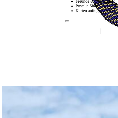
Freunde & Unterstützer
Postalia Shop
Karten anfragen
Der Verein
News
Fotogalerie