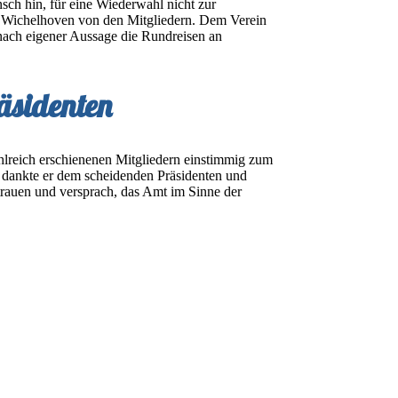
sch hin, für eine Wiederwahl nicht zur
o Wichelhoven von den Mitgliedern. Dem Verein
 nach eigener Aussage die Rundreisen an
äsidenten
lreich erschienenen Mitgliedern einstimmig zum
e dankte er dem scheidenden Präsidenten und
trauen und versprach, das Amt im Sinne der
 Überblick
Menden wurde zum 2. Vorsitzenden gewählt.
den wurde als 1. Schatzmeister in seinem Amt
 unterstützt. Heike Kirchrath führt das Amt der
riftführerin Stephanie Nikolic.
 Versammlung einstimmig gewählt.