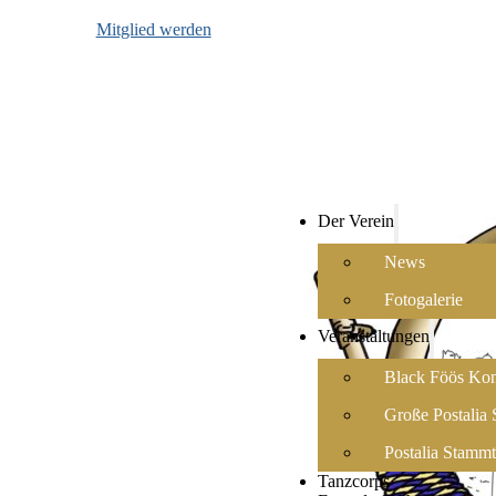
Mitglied werden
Der Verein
News
Fotogalerie
Veranstaltungen
Black Föös Kon
Große Postalia 
Postalia Stammt
Tanzcorps