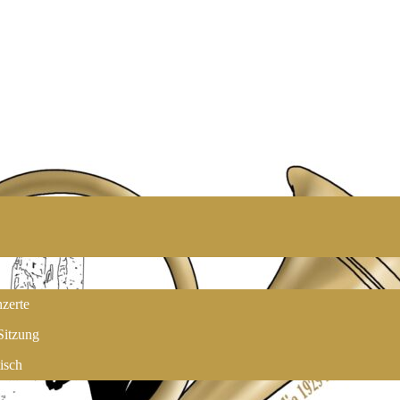
zerte
Sitzung
isch