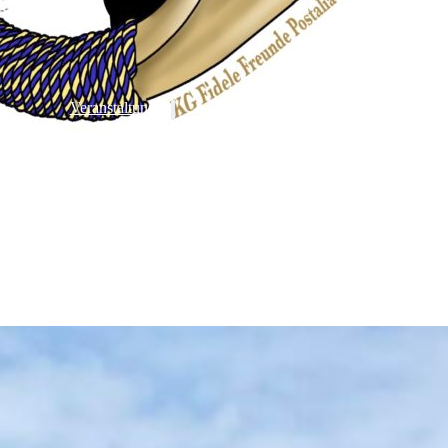
Veranstaltungen
Black Föös Konzerte
Tanzcorps
Große Postalia Sitzung
Postalia Stammtisch