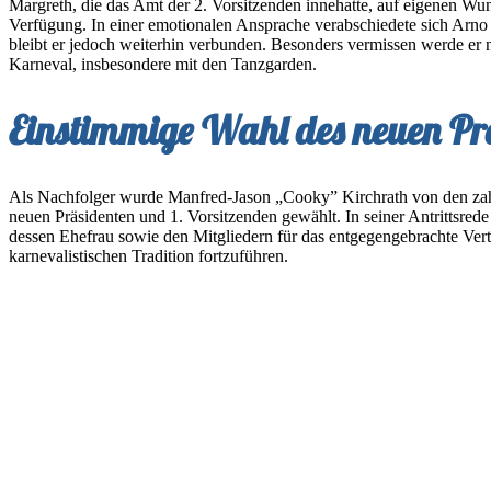
Margreth, die das Amt der 2. Vorsitzenden innehatte, auf eigenen Wun
Verfügung. In einer emotionalen Ansprache verabschiedete sich Arn
bleibt er jedoch weiterhin verbunden. Besonders vermissen werde er
Karneval, insbesondere mit den Tanzgarden.
Einstimmige Wahl des neuen Pr
Als Nachfolger wurde Manfred-Jason „Cooky” Kirchrath von den zah
neuen Präsidenten und 1. Vorsitzenden gewählt. In seiner Antrittsred
dessen Ehefrau sowie den Mitgliedern für das entgegengebrachte Ver
karnevalistischen Tradition fortzuführen.
Die weiteren Vorstandsämter im
Die übrigen Vorstandspositionen wurden wie folgt besetzt: Fabian 
Francesco Cammarata bleibt weiterhin Geschäftsführer. Michael Men
bestätigt und wird künftig von der 2. Schatzmeisterin Manuela Menden
1. Schriftführerin fort, unterstützt von der ebenfalls bestätigten 2. Sch
Der gesamte Vorstand wurde in einer harmonischen und humorvollen